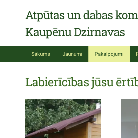
Atpūtas un dabas kom
Kaupēnu Dzirnavas
Sākums
Jaunumi
Pakalpojumi
Labierīcības jūsu ērt