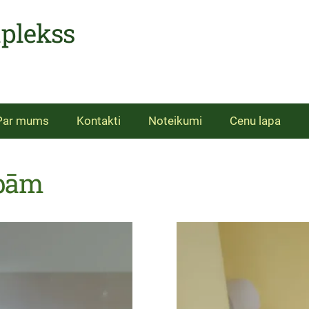
plekss
Par mums
Kontakti
Noteikumi
Cenu lapa
ībām